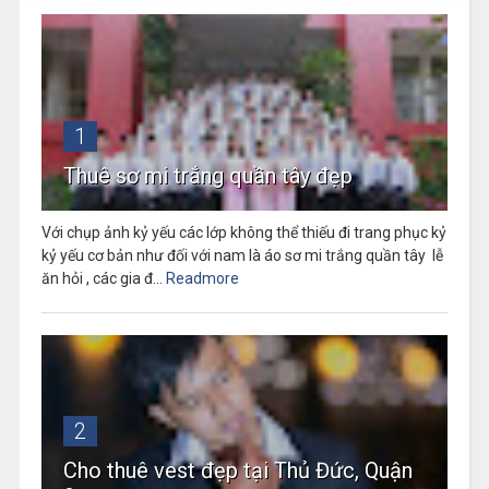
1
Thuê sơ mi trắng quần tây đẹp
Với chụp ảnh kỷ yếu các lớp không thể thiếu đi trang phục kỷ
kỷ yếu cơ bản như đối với nam là áo sơ mi trắng quần tây lễ
ăn hỏi , các gia đ...
Readmore
2
Cho thuê vest đẹp tại Thủ Đức, Quận