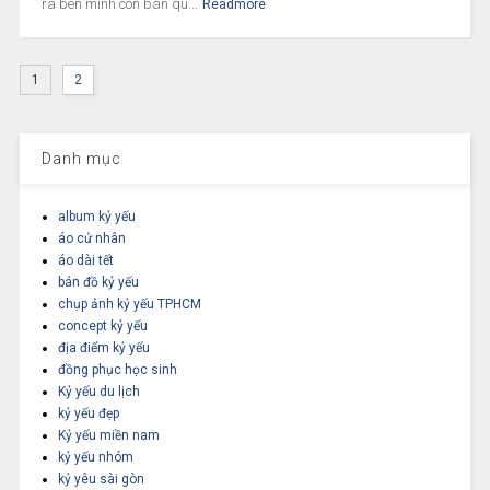
ra bên mình cón bán qu...
Readmore
1
2
Danh mục
album kỷ yếu
áo cử nhân
áo dài tết
bán đồ kỷ yếu
chụp ảnh kỷ yếu TPHCM
concept kỷ yếu
địa điểm kỷ yếu
đồng phục học sinh
Kỷ yếu du lịch
kỷ yếu đẹp
Kỷ yếu miền nam
kỷ yếu nhóm
kỷ yêu sài gòn