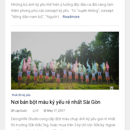
Những bộ ảnh kỷ yếu thể hiện ý tưởng độc đáo ra đời càng làm
thêm phong phú các concept kỷ yếu . Từ “xuyên không”, concept
“Nông dân nam bộ”, “Người t...
Readmore
thuê đồ kỷ yếu
Nơi bán bột màu kỷ yếu rẻ nhất Sài Gòn
Lập Quốc
0
May 17, 2017
Designlife Studio cung cấp Bột màu chụp ảnh kỷ yếu giá rẻ nhất
thị trường 50k-60k/1kg, hoặc mua trên 5 ký chỉ còn 50k/ký. Ngoài