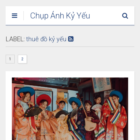
Chụp Ảnh Kỷ Yếu
Trọn Gói Tại TP
HCM
LABEL:
thuê đồ kỷ yếu
1
2