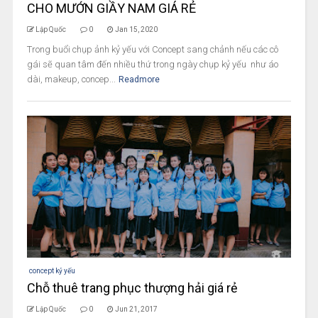
CHO MƯỚN GIẦY NAM GIÁ RẺ
Lập Quốc
0
Jan 15, 2020
Trong buổi chụp ảnh kỷ yếu với Concept sang chảnh nếu các cô
gái sẽ quan tâm đến nhiều thứ trong ngày chụp kỷ yếu như áo
dài, makeup, concep...
Readmore
concept kỷ yếu
Chỗ thuê trang phục thượng hải giá rẻ
Lập Quốc
0
Jun 21, 2017