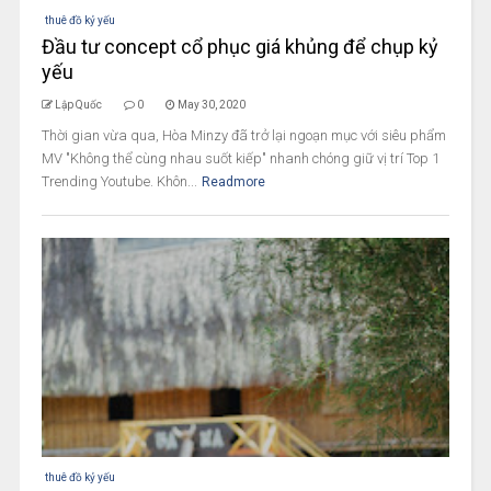
thuê đồ kỷ yếu
Đầu tư concept cổ phục giá khủng để chụp kỷ
yếu
Lập Quốc
0
May 30, 2020
Thời gian vừa qua, Hòa Minzy đã trở lại ngoạn mục với siêu phẩm
MV "Không thể cùng nhau suốt kiếp" nhanh chóng giữ vị trí Top 1
Trending Youtube. Khôn...
Readmore
thuê đồ kỷ yếu