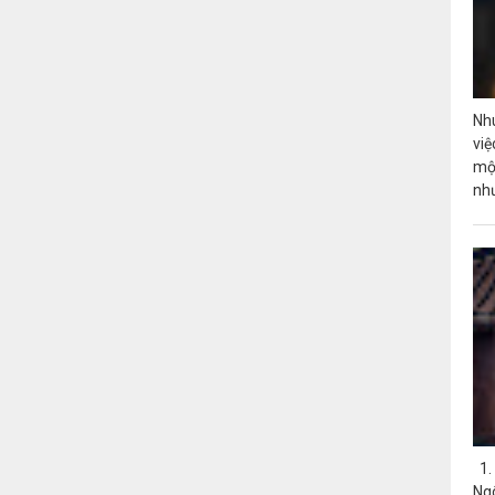
Nh
việ
mộ
nh
1.
Ngô