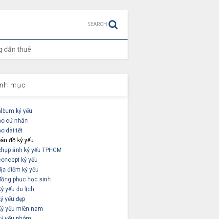
SEARCH
 dẫn thuê
nh mục
album kỷ yếu
áo cử nhân
áo dài tết
bán đồ kỷ yếu
chụp ảnh kỷ yếu TPHCM
concept kỷ yếu
địa điểm kỷ yếu
đồng phục học sinh
Kỷ yếu du lịch
kỷ yếu đẹp
Kỷ yếu miền nam
kỷ yếu nhóm