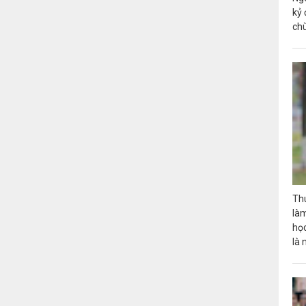
kỷ 
chù
Th
là
họ
là 