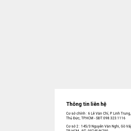
Thông tin liên hệ
Cơ sở chính : 6 Lê Văn Chí, P. Linh Trung,
Thủ Đức, TP.HCM - SĐT:098.323.1116
Cơ sở 2 : 145/3 Nguyễn Văn Nghi, Gò Vấ
TP. HCM - ĐT: 0974546790