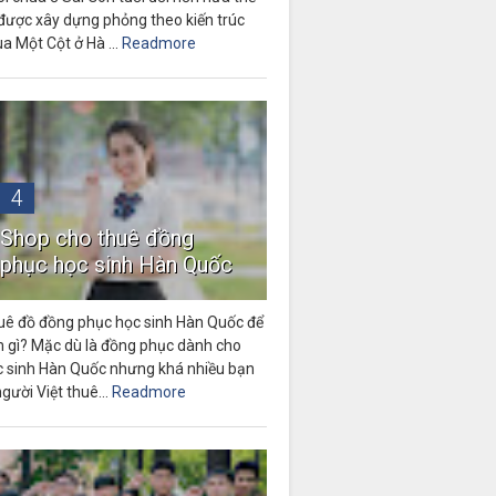
được xây dựng phỏng theo kiến trúc
a Một Cột ở Hà ...
Readmore
4
Shop cho thuê đồng
phục học sinh Hàn Quốc
uê đồ đồng phục học sinh Hàn Quốc để
m gì? Mặc dù là đồng phục dành cho
c sinh Hàn Quốc nhưng khá nhiều bạn
người Việt thuê...
Readmore