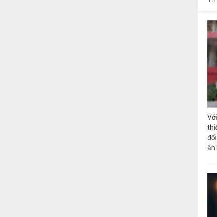
Với
thi
đối
ăn 