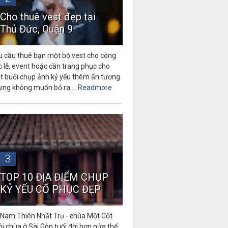
Cho thuê vest đẹp tại
Thủ Đức, Quận 9
u cầu thuê bạn một bộ vest cho công
c lễ, event hoặc cần trang phục cho
t buổi chụp ảnh kỷ yếu thêm ấn tương
ưng không muốn bỏ ra ...
Readmore
3
TOP 10 ĐỊA ĐIỂM CHỤP
KỶ YẾU CỔ PHỤC ĐẸP
 Nam Thiên Nhất Trụ - chùa Một Cột
i chùa ở Sài Gòn tuổi đời hơn nửa thế