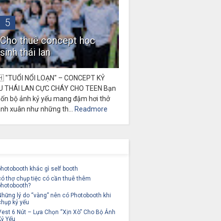
5
Cho thuê concept học
sinh thái lan
🇭 "TUỔI NỔI LOẠN" – CONCEPT KỶ
U THÁI LAN CỰC CHÁY CHO TEEN Bạn
ốn bộ ảnh kỷ yếu mang đậm hơi thở
anh xuân như những th...
Readmore
photobooth khác gì self booth
có thợ chụp tiệc có cần thuê thêm
photobooth?
Những lý do “vàng” nên có Photobooth khi
chụp kỷ yếu
Vest 6 Nút – Lựa Chọn “Xịn Xò” Cho Bộ Ảnh
Kỷ Yếu