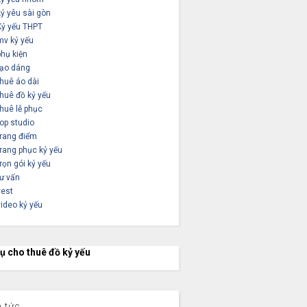
kỷ yêu sài gòn
Kỷ yếu THPT
mv kỷ yếu
phụ kiện
tạo dáng
thuê áo dài
thuê đồ kỷ yếu
thuê lễ phục
top studio
trang điểm
trang phục kỷ yếu
trọn gói kỷ yếu
tư vấn
vest
video kỷ yếu
vụ cho thuê đồ kỷ yếu
n tức