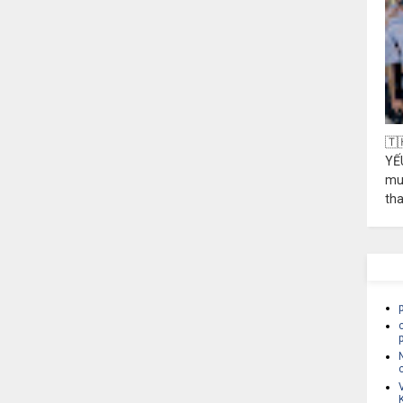
🇹
YẾ
mu
th