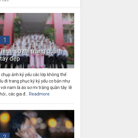
1
Thuê sơ mi trắng quần
tây đẹp
 chụp ảnh kỷ yếu các lớp không thể
ếu đi trang phục kỷ kỷ yếu cơ bản như
 với nam là áo sơ mi trắng quần tây lễ
hỏi , các gia đ...
Readmore
2